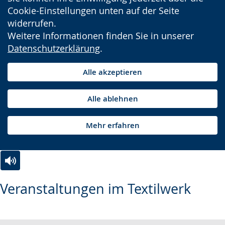
Cookie-Einstellungen unten auf der Seite
widerrufen.
Weitere Informationen finden Sie in unserer
Datenschutzerklärung
.
Alle akzeptieren
Alle ablehnen
Mehr erfahren
Zur
Aktiviere
Ein
Veranstaltungen im Textilwerk
Leichten
Audio-
Video
Sprache
Unterstützung.
in
wechseln.
Deutscher