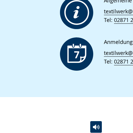
Gebärdensprache
Allgemeine
wird
textilwerk@
angezeigt.
Tel:
02871 
Anmeldung
textilwerk@
Tel:
02871 