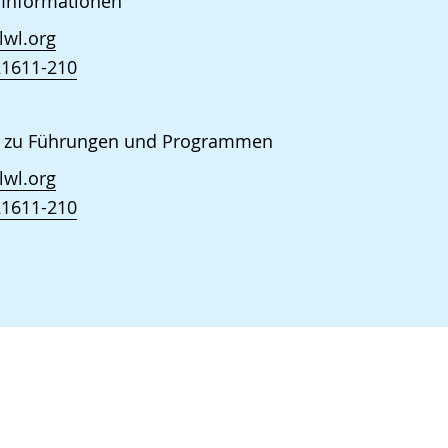
 Informationen
lwl.org
21611-210
 zu Führungen und Programmen
lwl.org
21611-210