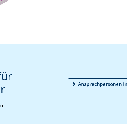
für
Ansprechpersonen in
ur
um