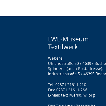
t
e
i
e
A
n
n
u
D
S
d
e
p
i
u
LWL-Museum
r
o
t
Textilwerk
a
-
s
c
U
c
Weberei:
h
n
h
Uhlandstraße 50 / 46397 Bocho
e
t
e
Spinnerei (auch Postadresse):
w
e
r
Industriestraße 5 / 46395 Boch
e
r
G
Tel. 02871 21611-210
c
s
e
Fax: 02871 21611-266
h
t
b
E-Mail: textilwerk@lwl.org
s
ü
ä