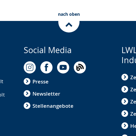
nach oben
Social Media
LWL
Ind
Ze
lt
Presse
Ze
Newsletter
olt
Z
Stellenangebote
Ze
He