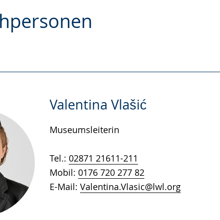
chpersonen
e
Valentina Vlašić
Museumsleiterin
Tel.:
02871 21611-211
Mobil:
0176 720 277 82
E-Mail:
Valentina.Vlasic@lwl.org