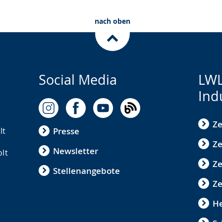
nach oben
Social Media
LWL
Ind
Ze
lt
Presse
Ze
Newsletter
olt
Z
Stellenangebote
Ze
He