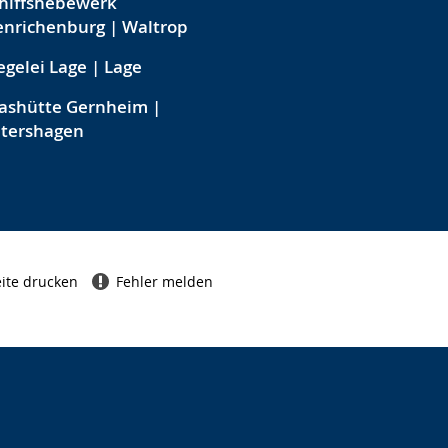
hiffshebewerk
nrichenburg | Waltrop
egelei Lage | Lage
ashütte Gernheim |
etershagen
ite drucken
Fehler melden