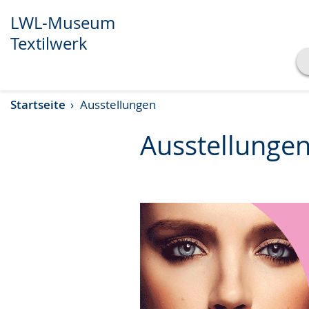
LWL-Museum
Textilwerk
Transkript anzeigen
Startseite
Ausstellungen
Abspielen
Pausieren
Ausstellunge