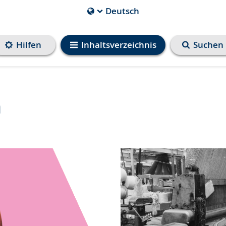
Deutsch
Die
aktuelle
Sprache
Hilfen
Inhaltsverzeichnis
Suchen
ist
n