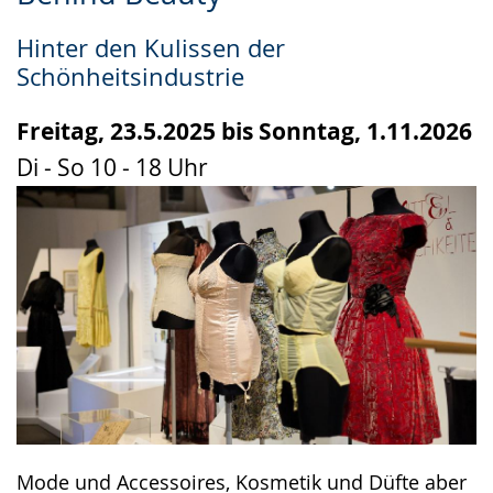
Leichten
Audio-
Video
Sprache
Unterstützung.
in
Hinter den Kulissen der
wechseln.
Deutscher
Schönheitsindustrie
Gebärdensprache
wird
Freitag, 23.5.2025 bis Sonntag, 1.11.2026
angezeigt.
Di - So 10 - 18 Uhr
Mode und Accessoires, Kosmetik und Düfte aber