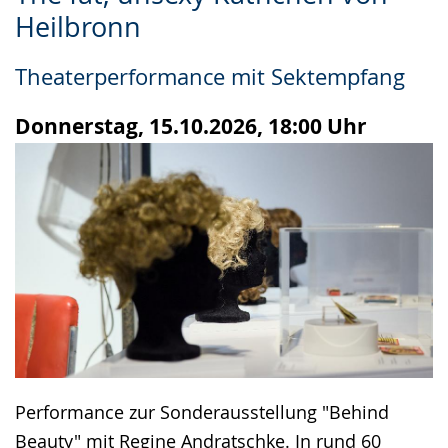
Leichten
Audio-
Video
Heilbronn
Sprache
Unterstützung.
in
wechseln.
Deutscher
Theaterperformance mit Sektempfang
Gebärdensprache
wird
Donnerstag, 15.10.2026, 18:00 Uhr
angezeigt.
Performance zur Sonderausstellung "Behind
Beauty" mit Regine Andratschke. In rund 60