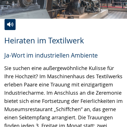
Zur
Aktiviere
Ein
Heiraten im Textilwerk
Leichten
Audio-
Video
Sprache
Unterstützung.
in
Ja-Wort im industriellen Ambiente
wechseln.
Deutscher
Gebärdensprache
Sie suchen eine außergewöhnliche Kulisse für
wird
Ihre Hochzeit? Im Maschinenhaus des Textilwerks
angezeigt.
erleben Paare eine Trauung mit einzigartigem
Industriecharme. Im Anschluss an die Zeremonie
bietet sich eine Fortsetzung der Feierlichkeiten im
Museumsrestaurant „Schiffchen“ an, das gerne
einen Sektempfang arrangiert. Die Trauungen
finden jeden 3. Freitag im Monat statt; zwei