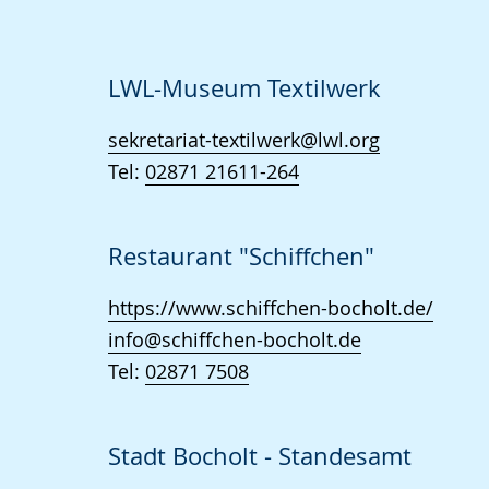
Sprache
Unterstützung.
in
wechseln.
Deutscher
Gebärdensprache
LWL-Museum Textilwerk
wird
sekretariat-textilwerk@lwl.org
angezeigt.
Tel:
02871 21611-264
Restaurant "Schiffchen"
https://www.schiffchen-bocholt.de/
info@schiffchen-bocholt.de
Tel:
02871 7508
Stadt Bocholt - Standesamt