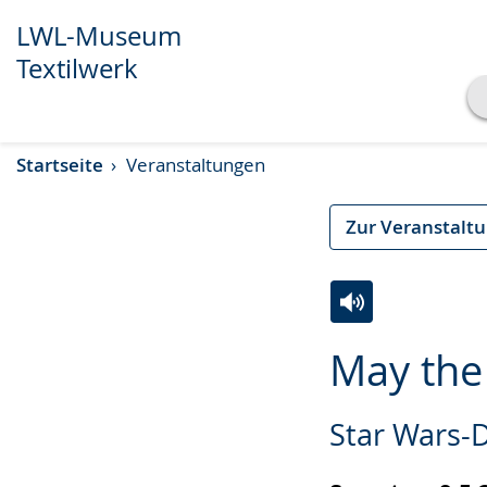
LWL-Museum
Textilwerk
Transkript anzeigen
Startseite
Veranstaltungen
Abspielen
Pausieren
Zur Veranstalt
Zur
Aktiviere
Ein
May the 
Leichten
Audio-
Video
Sprache
Unterstützung.
in
Star Wars-D
wechseln.
Deutscher
Gebärdensprach