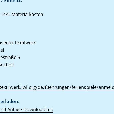
/ Eintritt:
 inkl. Materialkosten
seum Textilwerk
ei
iestraße 5
Bocholt
/textilwerk.lwl.org/de/fuehrungen/ferienspiele/anmel
erladen:
und Anlage-Downloadlink