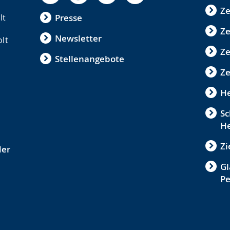
Ze
lt
Presse
Ze
Newsletter
olt
Z
Stellenangebote
Ze
He
Sc
He
Zi
der
Gl
P