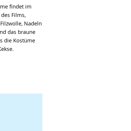
lme findet im
 des Films,
 Filzwolle, Nadeln
 und das braune
us die Kostüme
Kekse.