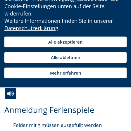
Cookie-Einstellungen unten auf der Seite
widerrufen.
Weitere Informationen finden Sie in unserer
Datenschutzerklärung
.
Alle akzeptieren
Alle ablehnen
Mehr erfahren
Zur
Aktiviere
Ein
Anmeldung Ferienspiele
Leichten
Audio-
Video
Sprache
Unterstützung.
in
Felder mit
*
müssen ausgefüllt werden
wechseln.
Deutscher