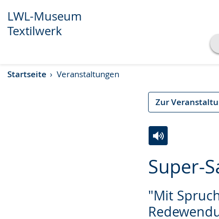
LWL-Museum
Textilwerk
Transkript anzeigen
Startseite
Veranstaltungen
Abspielen
Pausieren
Zur Veranstalt
Zur
Aktiviere
Ein
Super-S
Leichten
Audio-
Video
Sprache
Unterstützung.
in
"Mit Spruch
wechseln.
Deutscher
Gebärdensprach
Redewendu