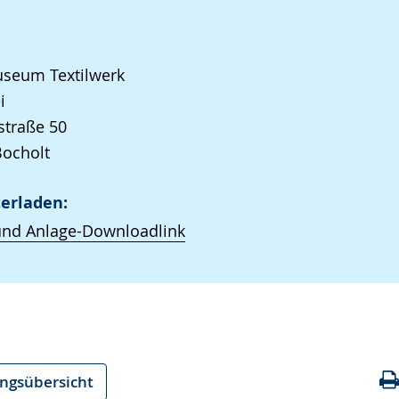
seum Textilwerk
i
straße 50
Bocholt
erladen:
und Anlage-Downloadlink
ungsübersicht