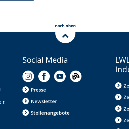
nach oben
Social Media
LWL
Ind
Ze
lt
Presse
Ze
Newsletter
olt
Z
Stellenangebote
Ze