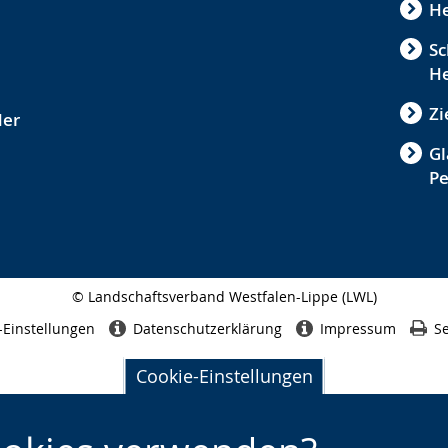
He
Sc
He
Zi
der
Gl
P
© Landschaftsverband Westfalen-Lippe (LWL)
Seitenabschluss
-Einstellungen
Datenschutzerklärung
Impressum
Se
Cookie-Einstellungen