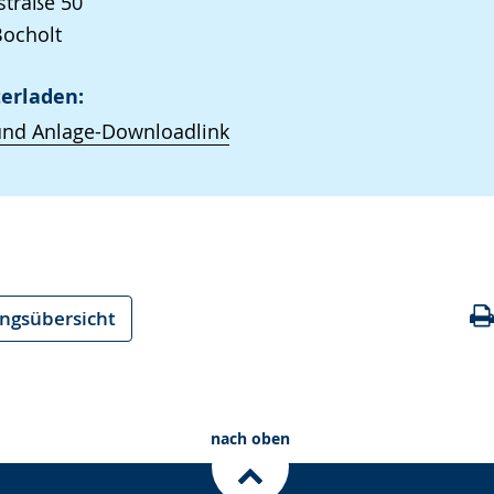
straße 50
Bocholt
erladen:
und Anlage-Downloadlink
ungsübersicht
nach oben