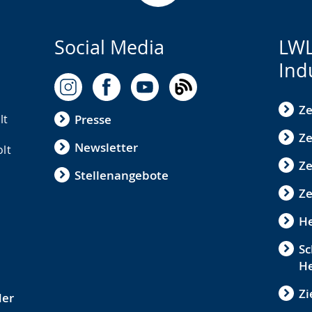
Social Media
LWL
Ind
Ze
lt
Presse
Ze
Newsletter
olt
Z
Stellenangebote
Ze
He
Sc
He
Zi
der