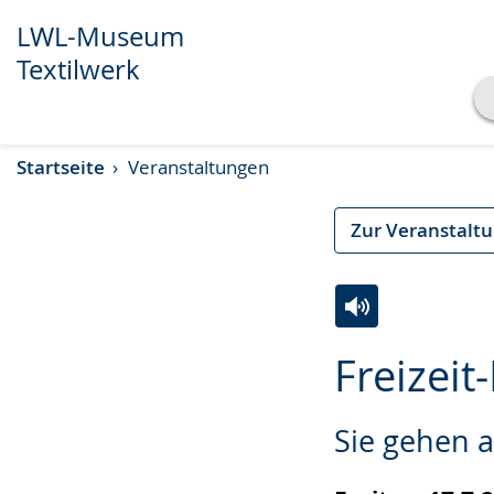
LWL-Museum
Textilwerk
Transkript anzeigen
Startseite
Veranstaltungen
Abspielen
Pausieren
Zur Veranstalt
Zur
Aktiviere
Ein
Freizeit
Leichten
Audio-
Video
Sprache
Unterstützung.
in
Sie gehen a
wechseln.
Deutscher
Gebärdensprach