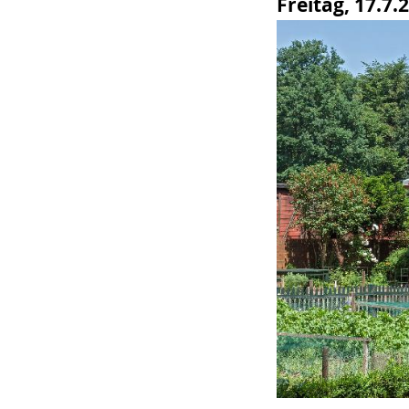
Freitag, 17.7.
wird
angezeigt.