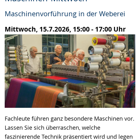
Leichten
Audio-
Video
Sprache
Unterstützung.
in
Maschinenvorführung in der Weberei
wechseln.
Deutscher
Gebärdensprache
Mittwoch, 15.7.2026, 15:00 - 17:00 Uhr
wird
angezeigt.
Fachleute führen ganz besondere Maschinen vor.
Lassen Sie sich überraschen, welche
faszinierende Technik präsentiert wird und legen