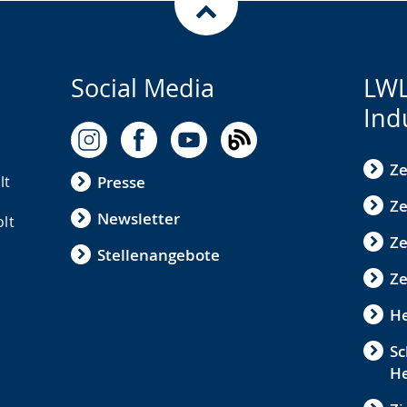
Social Media
LWL
Ind
Ze
lt
Presse
Ze
Newsletter
olt
Z
Stellenangebote
Ze
He
Sc
He