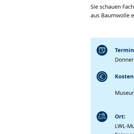
Sie schauen Fach
aus Baumwolle ei
Termin
Donners
Kosten 
Museum
Ort:
LWL-Mu