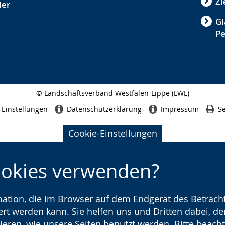
Zi
der
Gl
P
© Landschaftsverband Westfalen-Lippe (LWL)
Seitenabschluss
-Einstellungen
Datenschutzerklärung
Impressum
Se
Cookie-Einstellungen
ookies verwenden?
rmation, die im Browser auf dem Endgerät des Betracht
t werden kann. Sie helfen uns und Dritten dabei, den
ieren, wie unsere Seiten benutzt werden. Bitte beacht