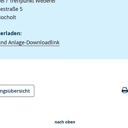
ei / Treffpunkt Weberei
iestraße 5
Bocholt
erladen:
und Anlage-Downloadlink
ungsübersicht
nach oben