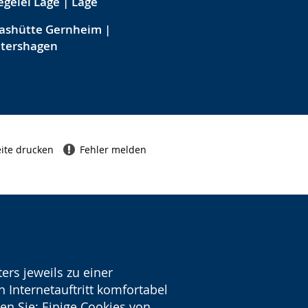
egelei Lage | Lage
ashütte Gernheim |
etershagen
ite drucken
Fehler melden
ers jeweils zu einer
 Internetauftritt komfortabel
en Sie: Einige Cookies von