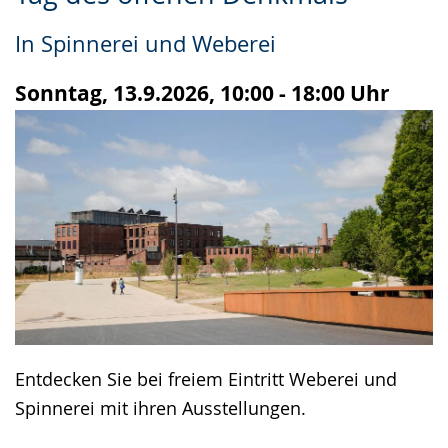
Leichten
Audio-
Video
Sprache
Unterstützung.
in
In Spinnerei und Weberei
wechseln.
Deutscher
Gebärdensprache
Sonntag, 13.9.2026, 10:00 - 18:00 Uhr
wird
angezeigt.
Entdecken Sie bei freiem Eintritt Weberei und
Spinnerei mit ihren Ausstellungen.