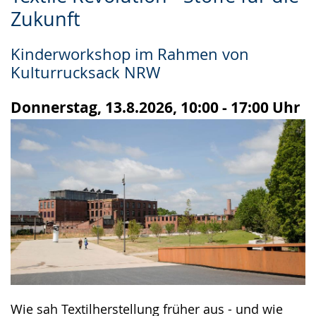
Leichten
Audio-
Video
Zukunft
Sprache
Unterstützung.
in
wechseln.
Deutscher
Kinderworkshop im Rahmen von
Gebärdensprache
Kulturrucksack NRW
wird
angezeigt.
Donnerstag, 13.8.2026, 10:00 - 17:00 Uhr
Wie sah Textilherstellung früher aus - und wie