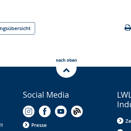
ungsübersicht
nach oben
Social Media
LWL
Ind
Ze
lt
Presse