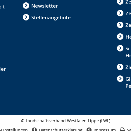
Ze
Newsletter
olt
Z
Stellenangebote
Ze
He
Sc
He
Zi
der
Gl
P
© Landschaftsverband Westfalen-Lippe (LWL)
Seitenabschluss
-Einstellungen
Datenschutzerklärung
Impressum
Se