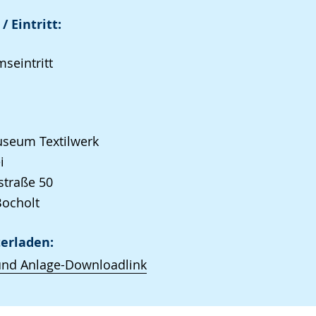
/ Eintritt:
seintritt
seum Textilwerk
i
straße 50
Bocholt
erladen:
und Anlage-Downloadlink