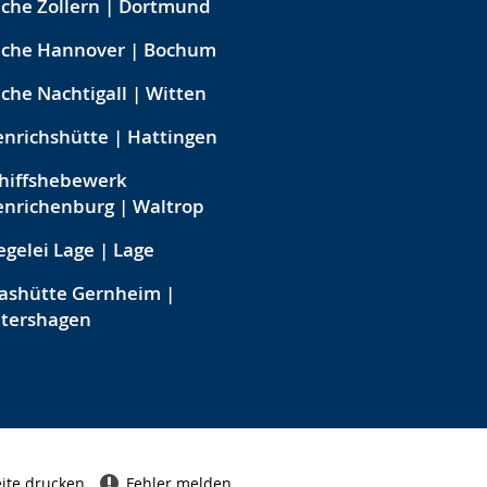
che Zollern | Dortmund
eche Hannover | Bochum
che Nachtigall | Witten
nrichshütte | Hattingen
hiffshebewerk
nrichenburg | Waltrop
egelei Lage | Lage
ashütte Gernheim |
etershagen
ite drucken
Fehler melden