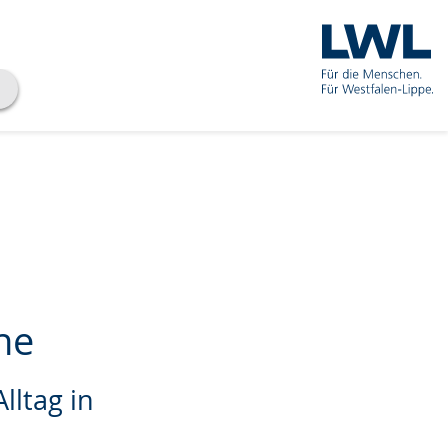
he
lltag in