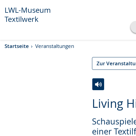
LWL-Museum
Textilwerk
Transkript anzeigen
Startseite
Veranstaltungen
Abspielen
Pausieren
Zur Veranstalt
Zur
Aktiviere
Ein
Living H
Leichten
Audio-
Video
Sprache
Unterstützung.
in
Schauspiele
wechseln.
Deutscher
Gebärdensprach
einer Texti