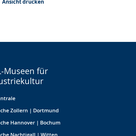
Ansicht drucken
-Museen für
ustriekultur
ntrale
che Zollern | Dortmund
eche Hannover | Bochum
che Nachtigall | Witten