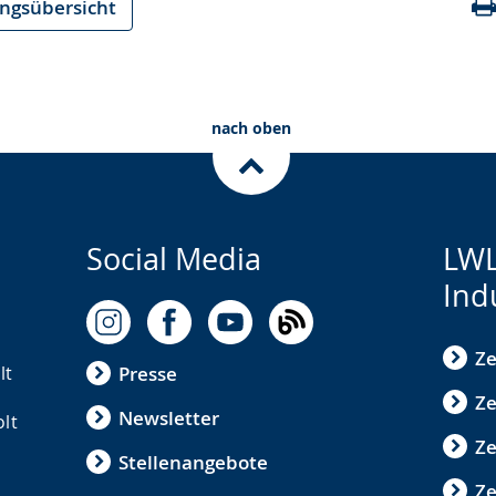
ungsübersicht
nach oben
Social Media
LWL
Ind
Ze
lt
Presse
Ze
Newsletter
olt
Z
Stellenangebote
Ze