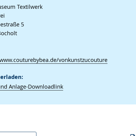
seum Textilwerk
ei
iestraße 5
Bocholt
//www.couturebybea.de/vonkunstzucouture
erladen:
und Anlage-Downloadlink