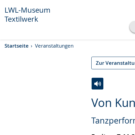
LWL-Museum
Textilwerk
Transkript anzeigen
Startseite
Veranstaltungen
Abspielen
Pausieren
Zur Veranstalt
Zur
Aktiviere
Ein
Von Kun
Leichten
Audio-
Video
Sprache
Unterstützung.
in
Tanzperfo
wechseln.
Deutscher
Gebärdensprach