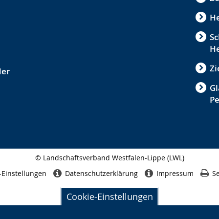
He
Sc
He
Zi
der
Gl
P
© Landschaftsverband Westfalen-Lippe (LWL)
Seitenabschluss
-Einstellungen
Datenschutzerklärung
Impressum
Se
Cookie-Einstellungen