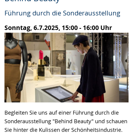
Leichten
Audio-
Video
Sprache
Unterstützung.
in
Führung durch die Sonderausstellung
wechseln.
Deutscher
Gebärdensprache
Sonntag, 6.7.2025, 15:00 - 16:00 Uhr
wird
angezeigt.
Begleiten Sie uns auf einer Führung durch die
Sonderausstellung "Behind Beauty" und schauen
Sie hinter die Kulissen der Schönheitsindustrie.