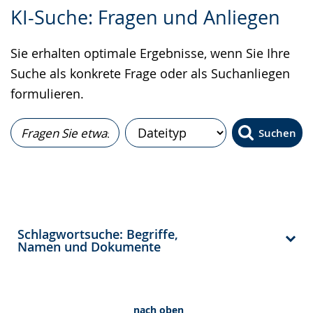
Zur
Aktiviere
Ein
KI-Suche: Fragen und Anliegen
Leichten
Audio-
Video
Sprache
Unterstützung.
in
Sie erhalten optimale Ergebnisse, wenn Sie Ihre
wechseln.
Deutscher
Suche als konkrete Frage oder als Suchanliegen
Gebärdensprache
formulieren.
wird
angezeigt.
Suchen
Schlagwortsuche: Begriffe,
Namen und Dokumente
nach oben