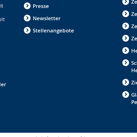
Ze
lt
Presse
Ze
Newsletter
olt
Z
Stellenangebote
Ze
He
Sc
He
Zi
der
Gl
P