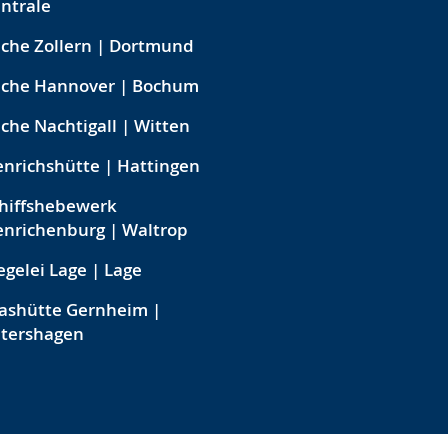
ntrale
che Zollern | Dortmund
eche Hannover | Bochum
che Nachtigall | Witten
nrichshütte | Hattingen
hiffshebewerk
nrichenburg | Waltrop
egelei Lage | Lage
ashütte Gernheim |
etershagen