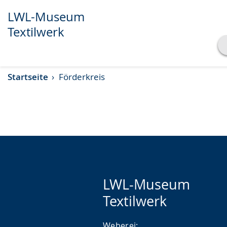
LWL-Museum
Textilwerk
Transkript anzeigen
Startseite
Förderkreis
Abspielen
Pausieren
LWL-Museum
Textilwerk
Weberei: