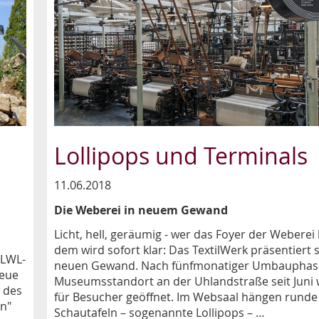
Lollipops und Terminals
11.06.2018
Die Weberei in neuem Gewand
Licht, hell, geräumig - wer das Foyer der Weberei b
n
dem wird sofort klar: Das TextilWerk präsentiert 
 LWL-
neuen Gewand. Nach fünfmonatiger Umbauphase
neue
Museumsstandort an der Uhlandstraße seit Juni 
 des
für Besucher geöffnet. Im Websaal hängen runde
n"
Schautafeln – sogenannte Lollipops – …