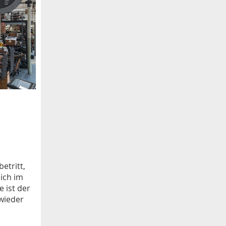
etritt,
sich im
 ist der
wieder