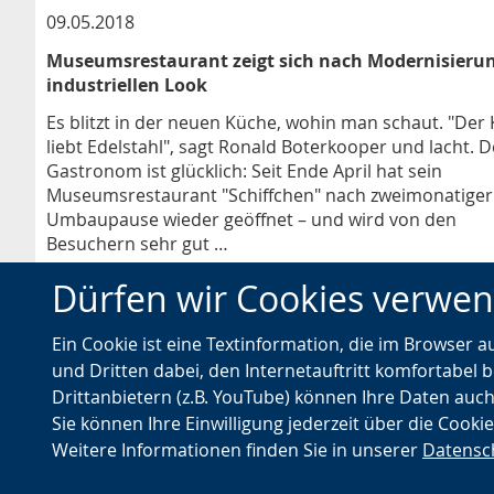
09.05.2018
Museumsrestaurant zeigt sich nach Modernisieru
industriellen Look
Es blitzt in der neuen Küche, wohin man schaut. "Der
liebt Edelstahl", sagt Ronald Boterkooper und lacht. D
Gastronom ist glücklich: Seit Ende April hat sein
Museumsrestaurant "Schiffchen" nach zweimonatiger
Umbaupause wieder geöffnet – und wird von den
Besuchern sehr gut …
Dürfen wir Cookies verwe
Kategorie:
Weberei
Ein Cookie ist eine Textinformation, die im Browser 
und Dritten dabei, den Internetauftritt komfortabel b
Drittanbietern (z.B. YouTube) können Ihre Daten auch
Sie können Ihre Einwilligung jederzeit über die Cooki
Weitere Informationen finden Sie in unserer
Datensc
© Landschaftsverband Westfalen-Lippe (LWL)
Nach oben