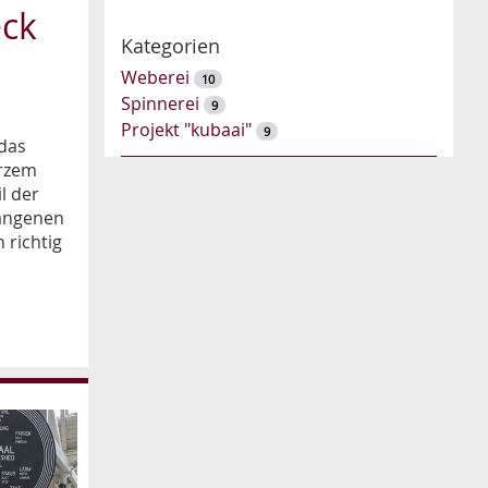
eck
Kategorien
Weberei
10
Spinnerei
9
Projekt "kubaai"
9
 das
urzem
l der
gangenen
 richtig