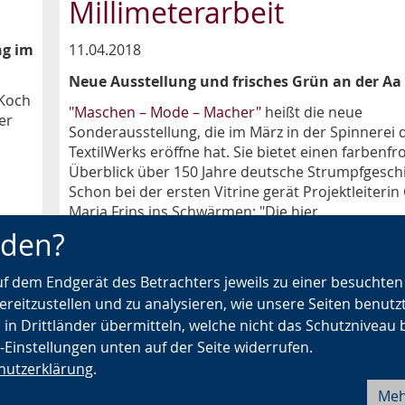
Millimeterarbeit
ng im
11.04.2018
Neue Ausstellung und frisches Grün an der Aa
 Koch
"Maschen – Mode – Macher"
heißt die neue
er
Sonderausstellung, die im März in der Spinnerei 
TextilWerks eröffne hat. Sie bietet einen farbenf
Überblick über 150 Jahre deutsche Strumpfgeschi
Schon bei der ersten Vitrine gerät Projektleiterin 
Maria Frins ins Schwärmen: "Die hier …
nden?
Kategorien:
Weberei
·
Spinnerei
·
Projekt "kubaai"
auf dem Endgerät des Betrachters jeweils zu einer besuchte
ereitzustellen und zu analysieren, wie unsere Seiten benutz
‹
1
2
3
›
 in Drittländer übermitteln, welche nicht das Schutzniveau 
e-Einstellungen unten auf der Seite widerrufen.
hutzerklärung
.
Meh
Barrierefreiheit
Seite drucken
Fehler melden