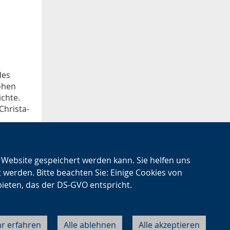
des
rohen
chte.
Christa-
n Website gespeichert werden kann. Sie helfen uns
t werden. Bitte beachten Sie: Einige Cookies von
bieten, das der DS-GVO entspricht.
r erfahren
Alle ablehnen
Alle akzeptieren
Cookie-Einstellungen
Datenschutz
Impressum
Kontakt
About LWL