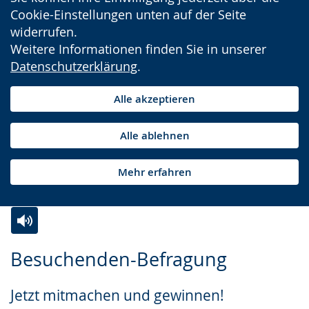
Cookie-Einstellungen unten auf der Seite
widerrufen.
Weitere Informationen finden Sie in unserer
Datenschutzerklärung
.
Alle akzeptieren
Alle ablehnen
Mehr erfahren
Zur
Aktiviere
Ein
Besuchenden-Befragung
Leichten
Audio-
Video
Sprache
Unterstützung.
in
Jetzt mitmachen und gewinnen!
wechseln.
Deutscher