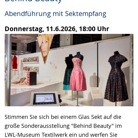
Leichten
Audio-
Video
Sprache
Unterstützung.
in
Abendführung mit Sektempfang
wechseln.
Deutscher
Gebärdensprache
Donnerstag, 11.6.2026, 18:00 Uhr
wird
angezeigt.
Stimmen Sie sich bei einem Glas Sekt auf die
große Sonderausstellung "Behind Beauty" im
LWL-Museum Textilwerk ein und werfen Sie