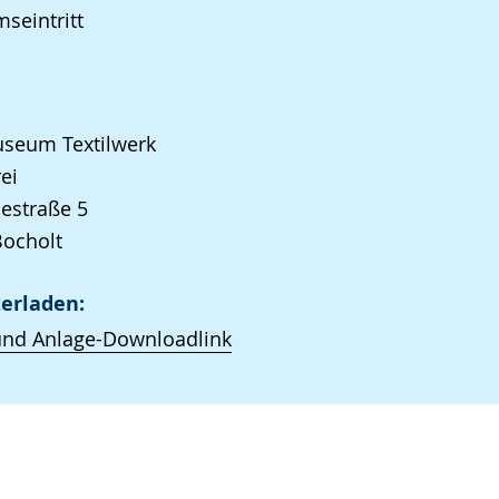
seintritt
seum Textilwerk
ei
iestraße 5
Bocholt
erladen:
und Anlage-Downloadlink