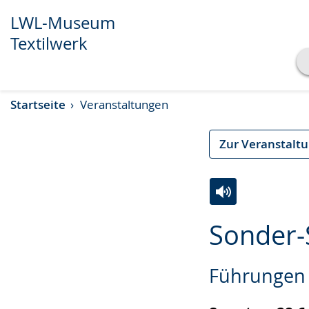
LWL-Museum
Textilwerk
Transkript anzeigen
Startseite
Veranstaltungen
Abspielen
Pausieren
Zur Veranstalt
Zur
Aktiviere
Ein
Sonder-
Leichten
Audio-
Video
Sprache
Unterstützung.
in
Führungen 
wechseln.
Deutscher
Gebärdensprach