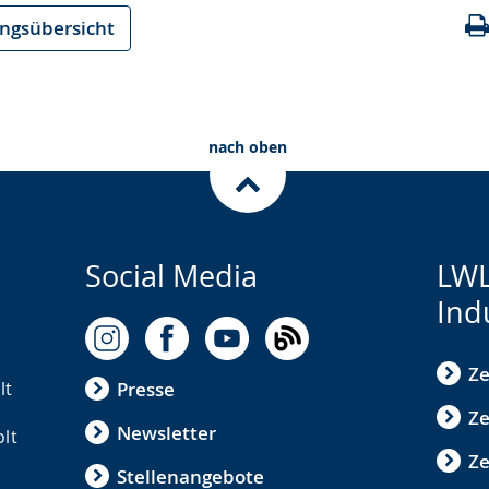
ungsübersicht
nach oben
Social Media
LWL
Ind
Ze
lt
Presse
Ze
Newsletter
olt
Z
Stellenangebote