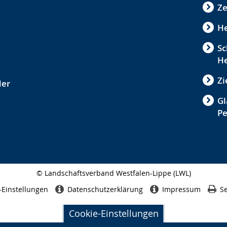
Ze
He
Sc
He
Zi
der
Gl
P
© Landschaftsverband Westfalen-Lippe (LWL)
Seitenabschluss
-Einstellungen
Datenschutzerklärung
Impressum
Se
Cookie-Einstellungen