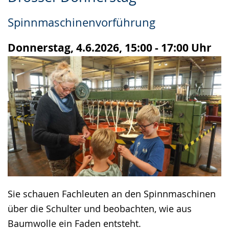
Leichten
Audio-
Video
Sprache
Unterstützung.
in
Spinnmaschinenvorführung
wechseln.
Deutscher
Gebärdensprache
Donnerstag, 4.6.2026, 15:00 - 17:00 Uhr
wird
angezeigt.
Sie schauen Fachleuten an den Spinnmaschinen
über die Schulter und beobachten, wie aus
Baumwolle ein Faden entsteht.