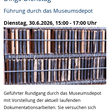
Leichten
Audio-
Video
Sprache
Unterstützung.
in
Führung durch das Museumsdepot
wechseln.
Deutscher
Gebärdensprache
Dienstag, 30.6.2026, 15:00 - 17:00 Uhr
wird
angezeigt.
Geführter Rundgang durch das Museumsdepot
mit Vorstellung der aktuell laufenden
Dokumentationsarbeiten. Sie versuchen sich