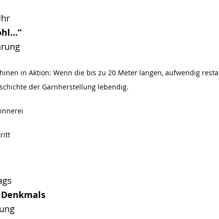
Uhr
ohl…“
hrung
inen in Aktion: Wenn die bis zu 20 Meter langen, aufwendig rest
eschichte der Garnherstellung lebendig.
innerei
itt
ags
n Denkmals
tung