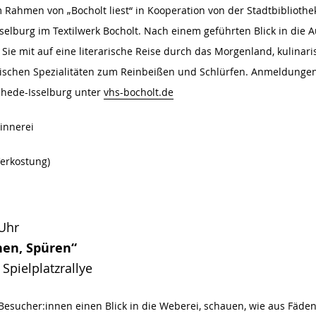
 Rahmen von „Bocholt liest“ in Kooperation von der Stadtbibliothe
elburg im Textilwerk Bocholt. Nach einem geführten Blick in die 
ie mit auf eine literarische Reise durch das Morgenland, kulinari
lischen Spezialitäten zum Reinbeißen und Schlürfen. Anmeldunge
Rhede-Isselburg unter
vhs-bocholt.de
innerei
Verkostung)
 Uhr
nen, Spüren“
Spielplatzrallye
esucher:innen einen Blick in die Weberei, schauen, wie aus Fäden 