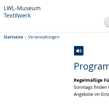
LWL-Museum
Textilwerk
Transkript anzeigen
Startseite
Veranstaltungen
Abspielen
Pausieren
Zur
Aktiviere
Ein
Progra
Leichten
Audio-
Video
Sprache
Unterstützung.
in
wechseln.
Deutscher
Regelmäßige F
Gebärdensprach
Sonntags finden i
wird
Angebote im Einz
angezeigt.