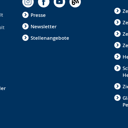
Ze
lt
Presse
Ze
Newsletter
olt
Z
Stellenangebote
Ze
He
Sc
He
Zi
der
Gl
P