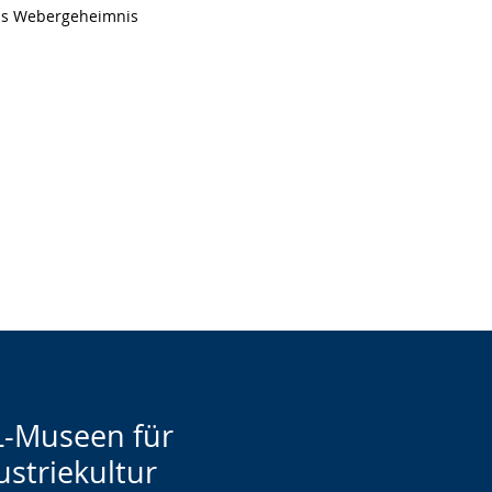
 das Webergeheimnis
-Museen für
ustriekultur