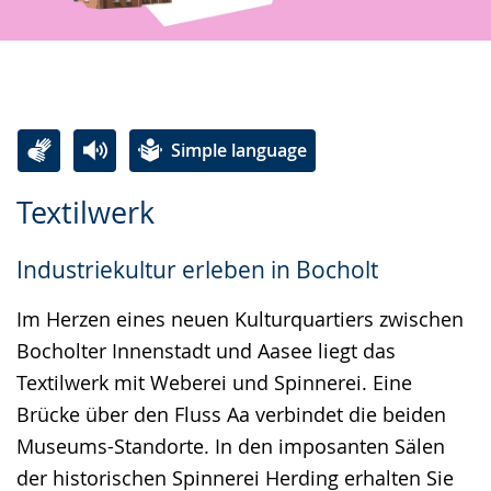
Simple language
Switch
Activate
A
Textilwerk
to
audio
video
simple
support.
will
Industriekultur erleben in Bocholt
language.
open
up
Im Herzen eines neuen Kulturquartiers zwischen
presenting
Bocholter Innenstadt und Aasee liegt das
the
Textilwerk mit Weberei und Spinnerei. Eine
text
Brücke über den Fluss Aa verbindet die beiden
in
Museums-Standorte. In den imposanten Sälen
sign
der historischen Spinnerei Herding erhalten Sie