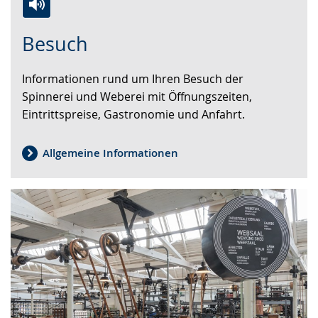
Switch
Activate
A
Besuch
to
audio
video
simple
support.
will
Informationen rund um Ihren Besuch der
language.
open
Spinnerei und Weberei mit Öffnungszeiten,
up
Eintrittspreise, Gastronomie und Anfahrt.
presenting
the
text
Allgemeine Informationen
in
sign
language.