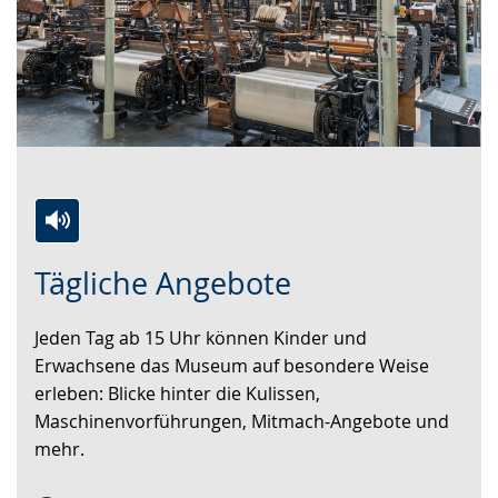
Switch
Activate
A
Tägliche Angebote
to
audio
video
simple
support.
will
Jeden Tag ab 15 Uhr können Kinder und
language.
open
Erwachsene das Museum auf besondere Weise
up
erleben: Blicke hinter die Kulissen,
presenting
Maschinenvorführungen, Mitmach-Angebote und
the
mehr.
text
in