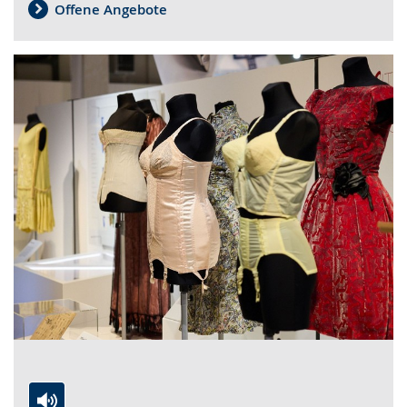
sign
Offene Angebote
language.