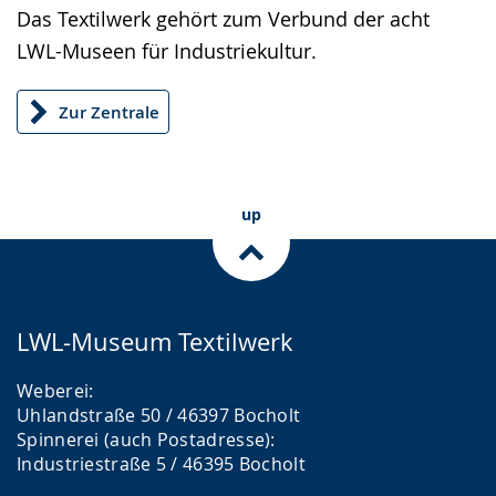
up
Das Textilwerk gehört zum Verbund der acht
presenting
LWL-Museen für Industriekultur.
the
text
Zur Zentrale
in
sign
language.
up
LWL-Museum Textilwerk
Weberei:
Uhlandstraße 50 / 46397 Bocholt
Spinnerei (auch Postadresse):
Industriestraße 5 / 46395 Bocholt