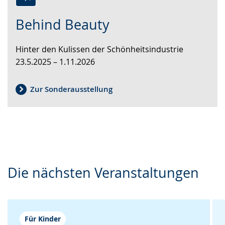
Switch
Activate
A
Behind Beauty
to
audio
video
simple
support.
will
Hinter den Kulissen der Schönheitsindustrie
language.
open
23.5.2025 – 1.11.2026
up
presenting
the
Zur Sonderausstellung
text
in
sign
language.
Die nächsten Veranstaltungen
Für Kinder