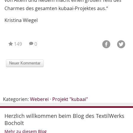
von Altem und Neuem macht einen großen Teils des
Charmes des gesamten kubaai-Projektes aus.“
Kristina Wiegel
149
0
Kategorien:
Weberei
·
Projekt "kubaai"
Herzlich willkommen beim Blog des TextilWerks
Bocholt
Mehr zu diesem Blog